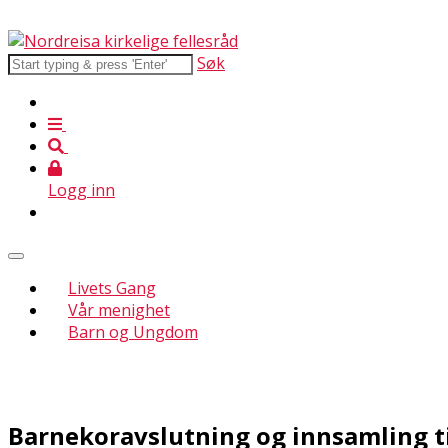
Søk
Logg inn
Livets Gang
Vår menighet
Barn og Ungdom
Barnekoravslutning og innsamling t