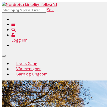
Søk
Logg inn
Livets Gang
Vår menighet
Barn og Ungdom