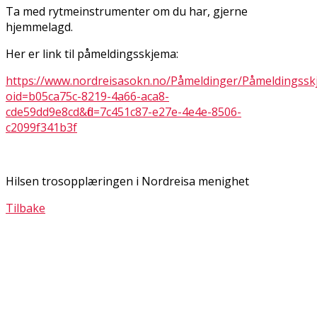
Ta med rytmeinstrumenter om du har, gjerne
hjemmelagd.
Her er link til påmeldingsskjema:
https://www.nordreisasokn.no/Påmeldinger/Påmeldingssk
oid=b05ca75c-8219-4a66-aca8-
cde59dd9e8cd&fid=7c451c87-e27e-4e4e-8506-
c2099f341b3f
Hilsen trosopplæringen i Nordreisa menighet
Tilbake